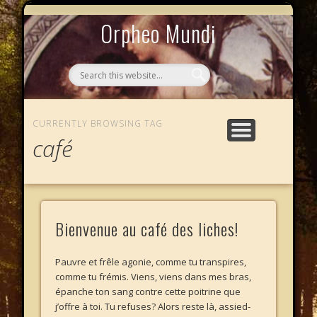
MYTHOS NULLOS LEXICAS
QUI SOMMES-NOUS ?
AU CAFÉ DES LICHES
L’ÉCHELLE DE JACOB
LE PHALANSTÈRE
ACCUEIL
Orpheo Mundi
CURRENTLY BROWSING TAG
café
Bienvenue au café des liches!
Pauvre et frêle agonie, comme tu transpires,
comme tu frémis. Viens, viens dans mes bras,
épanche ton sang contre cette poitrine que
j’offre à toi. Tu refuses? Alors reste là, assied-