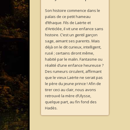
Son histoire commence dans le
palais de ce petit hameau
d’Ithaque. Fils de Laërte et
d’Anticlée, il vit une enfance sans
histoire. C’est un gentil garçon
sage, aimant ses parents. Mais
déjà on le dit curieux, intelligent,
rusé ; certains diront même,
habité par le malin. Fantasme ou
réalité d’une enfance heureuse ?
Des rumeurs circulent, affirmant
que le vieux Laërte ne serait pas
le père du jeune prince ! Afin de
tirer ceci au clair, nous avons
retrouvé la mère d’Ulysse,
quelque part, au fin fond des
Hadès.