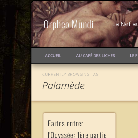
Orpheo Mundi
La Nef a
ACCUEIL
AU CAFÉ DES LICHES
LE 
CURRENTLY BROWSING TAG
Palamède
Faites entrer
l'Odyssée: 1ère partie