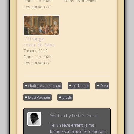
Dans "La chair
Dans "Nouvelles"
des corbeaux"
L'étrange
coeur de Saba
7 mars 2012
Dans "La chair
des corbeaux"
chair des corbeaux
corbeaux
Dieu
Dieu Pécheur
pieds
Written by
Le Révérend
Tel un rêve errant, je me
balade sur la toile en espérant