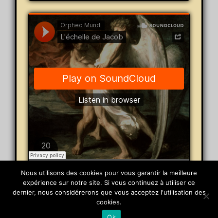
Orpheo Mundi
·
L'échelle de Jacob
Nous utilisons des cookies pour vous garantir la meilleure
expérience sur notre site. Si vous continuez à utiliser ce
dernier, nous considérerons que vous acceptez l'utilisation des
© 2026 Orpheo Mundi
cookies.
Powered by
Pinboard Theme
by
One Designs
and
Ok