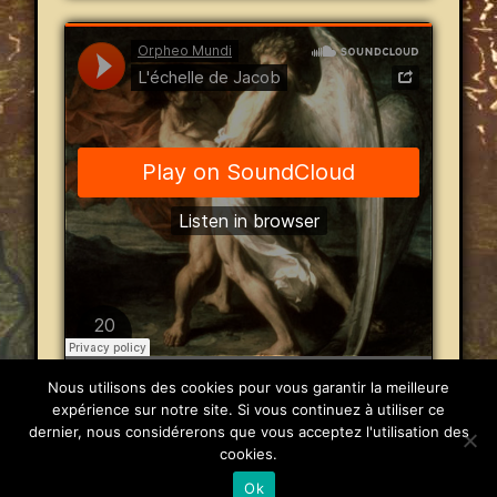
Orpheo Mundi
·
L'échelle de Jacob
Nous utilisons des cookies pour vous garantir la meilleure
expérience sur notre site. Si vous continuez à utiliser ce
dernier, nous considérerons que vous acceptez l'utilisation des
© 2026 Orpheo Mundi
cookies.
Powered by
Pinboard Theme
by
One Designs
and
Ok
WordPress