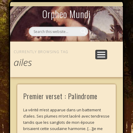
MYTHOS NULLOS LEXICAS
QUI SOMMES-NOUS ?
AU CAFÉ DES LICHES
L’ÉCHELLE DE JACOB
LE PHALANSTÈRE
ACCUEIL
Orpheo Mundi
CURRENTLY BROWSING TAG
ailes
Premier verset : Palindrome
La vérité m’est apparue dans un battement
d’ailes. Ses plumes m’ont lacéré avec tendresse
tandis que les sanglots de mon épouse
brisaient cette soudaine harmonie. […]Je me