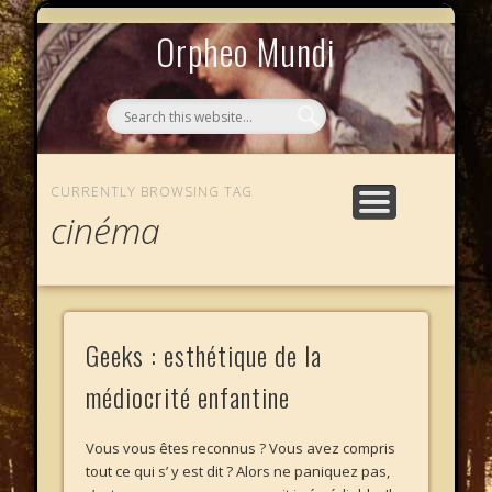
MYTHOS NULLOS LEXICAS
QUI SOMMES-NOUS ?
AU CAFÉ DES LICHES
L’ÉCHELLE DE JACOB
LE PHALANSTÈRE
ACCUEIL
Orpheo Mundi
CURRENTLY BROWSING TAG
cinéma
Geeks : esthétique de la
médiocrité enfantine
Vous vous êtes reconnus ? Vous avez compris
tout ce qui s’ y est dit ? Alors ne paniquez pas,