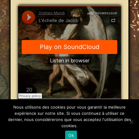
Orpheo Mundi
·
L'échelle de Jacob
Nous utilisons des cookies pour vous garantir la meilleure
expérience sur notre site. Si vous continuez à utiliser ce
dernier, nous considérerons que vous acceptez l'utilisation des
© 2026 Orpheo Mundi
cookies.
Powered by
Pinboard Theme
by
One Designs
and
Ok
WordPress