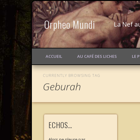
Orpheo Mundi
La Nef a
ACCUEIL
AU CAFÉ DES LICHES
LE 
CURRENTLY BROWSING TAG
Geburah
ECHOS…
Alors ne pleure pas