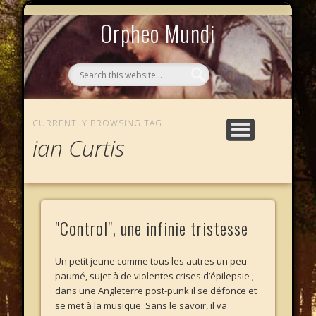
MYTHOS NULLOS LEXICAS
QUI SOMMES-NOUS ?
AU CAFÉ DES LICHES
L’ÉCHELLE DE JACOB
LE PHALANSTÈRE
ACCUEIL
Orpheo Mundi
CURRENTLY BROWSING TAG
ian Curtis
"Control", une infinie tristesse
Un petit jeune comme tous les autres un peu
paumé, sujet à de violentes crises d’épilepsie ;
dans une Angleterre post-punk il se défonce et
se met à la musique. Sans le savoir, il va