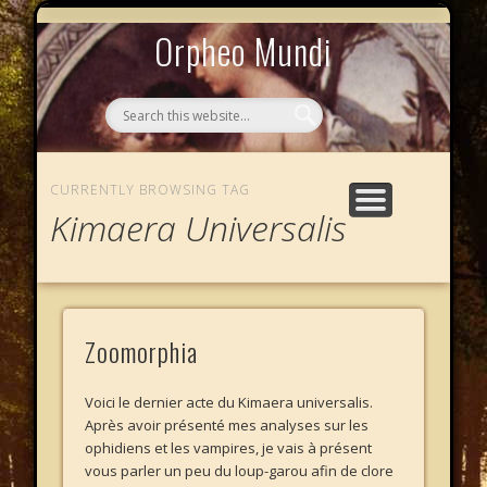
MYTHOS NULLOS LEXICAS
QUI SOMMES-NOUS ?
AU CAFÉ DES LICHES
L’ÉCHELLE DE JACOB
LE PHALANSTÈRE
ACCUEIL
Orpheo Mundi
CURRENTLY BROWSING TAG
Kimaera Universalis
Zoomorphia
Voici le dernier acte du Kimaera universalis.
Après avoir présenté mes analyses sur les
ophidiens et les vampires, je vais à présent
vous parler un peu du loup-garou afin de clore