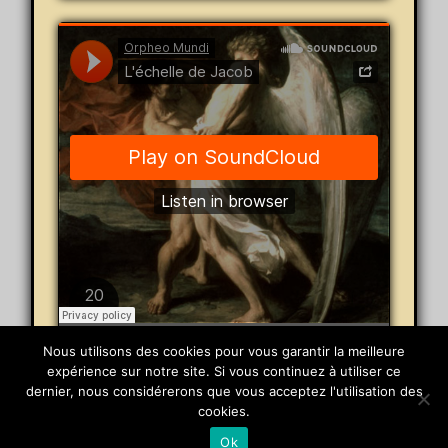
Orpheo Mundi
·
L'échelle de Jacob
Nous utilisons des cookies pour vous garantir la meilleure
expérience sur notre site. Si vous continuez à utiliser ce
dernier, nous considérerons que vous acceptez l'utilisation des
© 2026 Orpheo Mundi
cookies.
Powered by
Pinboard Theme
by
One Designs
and
Ok