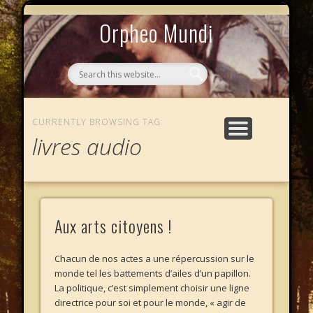
MYTHOS NULLOS LEXICAS
QUI SOMMES-NOUS ?
AU CAFÉ DES LICHES
L’ÉCHELLE DE JACOB
LE PHALANSTÈRE
ACCUEIL
Orpheo Mundi
CURRENTLY BROWSING TAG
livres audio
Aux arts citoyens !
Chacun de nos actes a une répercussion sur le
monde tel les battements d’ailes d’un papillon.
La politique, c’est simplement choisir une ligne
directrice pour soi et pour le monde, « agir de