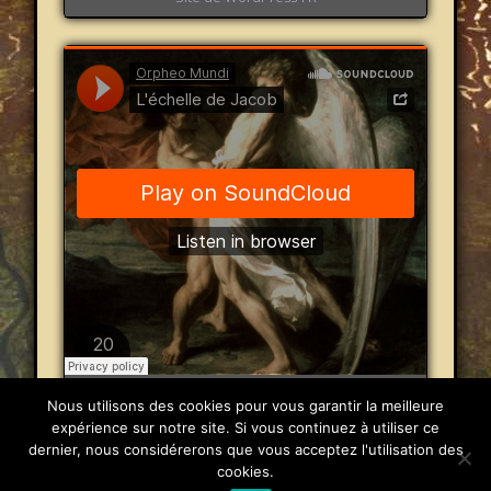
Orpheo Mundi
·
L'échelle de Jacob
Nous utilisons des cookies pour vous garantir la meilleure
expérience sur notre site. Si vous continuez à utiliser ce
dernier, nous considérerons que vous acceptez l'utilisation des
© 2026 Orpheo Mundi
cookies.
Powered by
Pinboard Theme
by
One Designs
and