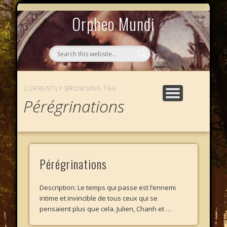
MYTHOS NULLOS LEXICAS
QUI SOMMES-NOUS ?
AU CAFÉ DES LICHES
L’ÉCHELLE DE JACOB
LE PHALANSTÈRE
ACCUEIL
Orpheo Mundi
CURRENTLY BROWSING TAG
Pérégrinations
Pérégrinations
Description: Le temps qui passe est l’ennemi
intime et invincible de tous ceux qui se
pensaient plus que cela. Julien, Chanh et …