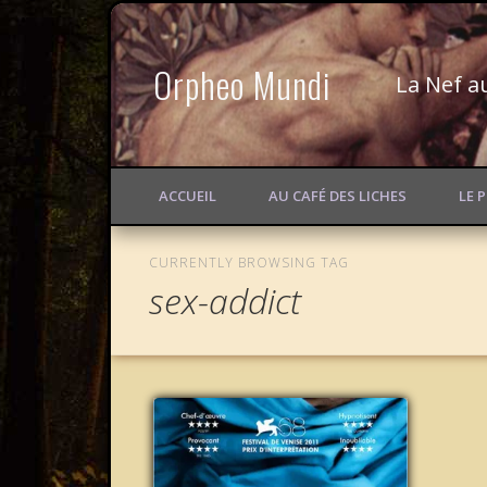
Orpheo Mundi
La Nef a
ACCUEIL
AU CAFÉ DES LICHES
LE 
CURRENTLY BROWSING TAG
sex-addict