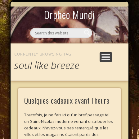
MYTHOS NULLOS LEXICAS
QUI SOMMES-NOUS ?
AU CAFÉ DES LICHES
L’ÉCHELLE DE JACOB
LE PHALANSTÈRE
ACCUEIL
Orpheo Mundi
CURRENTLY BROWSING TAG
soul like breeze
Quelques cadeaux avant l'heure
Toutefois, je ne fais ici qu’un bref passage tel
un Saint-Nicolas moderne venant distribuer les
cadeaux. N’avez-vous pas remarqué que les
villes et les magasins étaient parés des