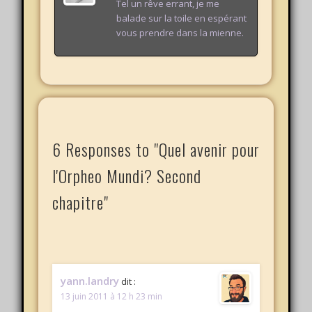
Tel un rêve errant, je me
balade sur la toile en espérant
vous prendre dans la mienne.
6 Responses to "Quel avenir pour
l'Orpheo Mundi? Second
chapitre"
yann.landry
dit :
13 juin 2011 à 12 h 23 min