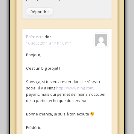
Répondre
Frédéric
dit :
16 août 2011 à 17 h 16 min
Bonjour,
C’est un big projet !
Sans ça, si tu veux rester dans le réseau
social, il y a Ning
http://www.ning.com
,
payant, mais qui permet de moins s’occuper
de la partie technique du serveur.
Bonne chance, je suis à ton écoute
Frédéric