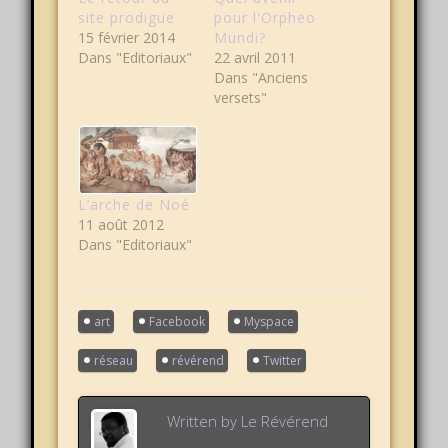
site prodigue
pour l'Orpheo
15 février 2014
Mundi?
Dans "Editoriaux"
22 avril 2011
Dans "Anciens
versets"
L’arche de Noé
11 août 2012
Dans "Editoriaux"
art
Facebook
Myspace
réseau
révérend
Twitter
Written by
Le Révérend