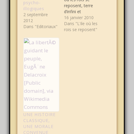
psycho-
reposent, terre
illogiques
d’infini et
2 septembre
d’impossible »
16 janvier 2010
2012
Ainsi répondit la
Dans "L'ile où les
Dans "Editoriaux"
chenille sur un
rois se reposent"
ton sarcastique «
Pourquoi se
reposent ils ? »
Voulut ELLE
savoir « Ils
attendent le
retour du Prince
du Ciel. Viens tu
chercher sa…
UNE HISTOIRE
CLASSIQUE,
UNE MORALE
CONVENUE