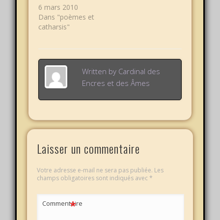
6 mars 2010
Dans "poèmes et
catharsis"
Written by
Cardinal des
Encres et des Âmes
Laisser un commentaire
Votre adresse e-mail ne sera pas publiée.
Les
champs obligatoires sont indiqués avec
*
*
Commentaire