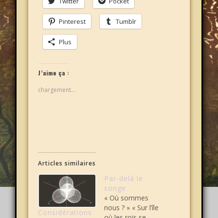
Twitter
Pocket
Pinterest
Tumblr
Plus
J’aime ça :
chargement…
Articles similaires
Par-delà le
songe
« Où sommes
nous ? » « Sur l’île
Considérations
où les rois se