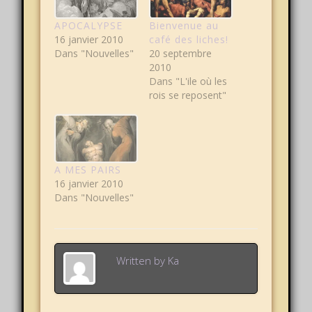
APOCALYPSE
Bienvenue au
16 janvier 2010
café des liches!
Dans "Nouvelles"
20 septembre
2010
Dans "L'ile où les
rois se reposent"
A MES PAIRS
16 janvier 2010
Dans "Nouvelles"
Written by
Ka