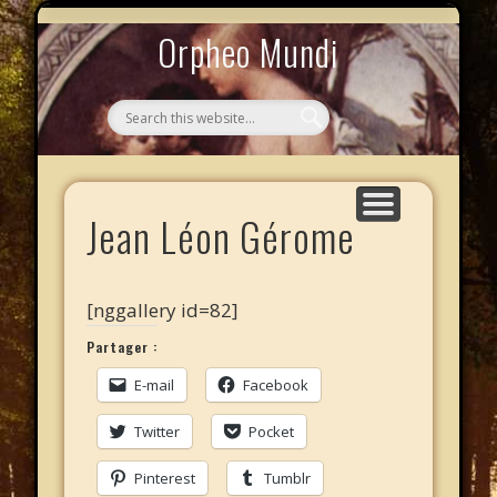
MYTHOS NULLOS LEXICAS
QUI SOMMES-NOUS ?
AU CAFÉ DES LICHES
L’ÉCHELLE DE JACOB
LE PHALANSTÈRE
ACCUEIL
Orpheo Mundi
Jean Léon Gérome
[nggallery id=82]
Partager :
E-mail
Facebook
Twitter
Pocket
Pinterest
Tumblr