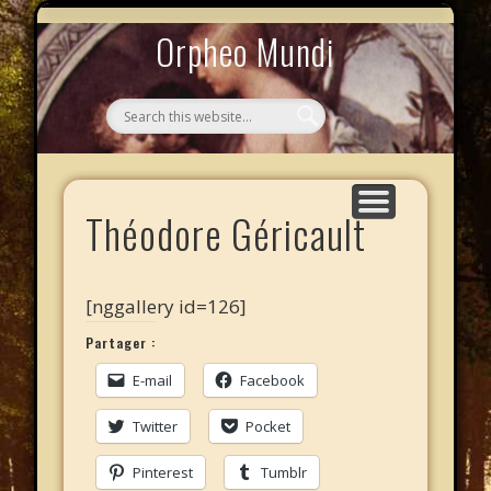
MYTHOS NULLOS LEXICAS
QUI SOMMES-NOUS ?
AU CAFÉ DES LICHES
L’ÉCHELLE DE JACOB
LE PHALANSTÈRE
ACCUEIL
Orpheo Mundi
Théodore Géricault
[nggallery id=126]
Partager :
E-mail
Facebook
Twitter
Pocket
Pinterest
Tumblr