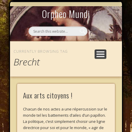
MYTHOS NULLOS LEXICAS
QUI SOMMES-NOUS ?
AU CAFÉ DES LICHES
L’ÉCHELLE DE JACOB
LE PHALANSTÈRE
ACCUEIL
Orpheo Mundi
CURRENTLY BROWSING TAG
Brecht
Aux arts citoyens !
Chacun de nos actes a une répercussion sur le
monde tel les battements d’ailes d’un papillon.
La politique, c’est simplement choisir une ligne
directrice pour soi et pour le monde, « agir de