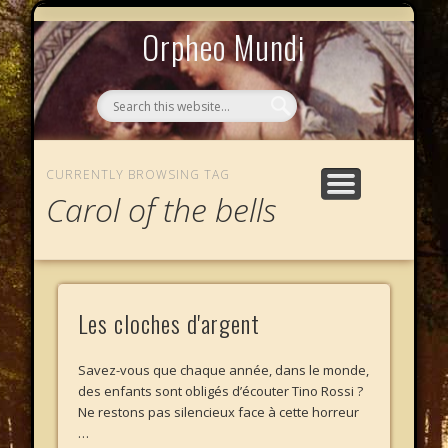
MYTHOS NULLOS LEXICAS
QUI SOMMES-NOUS ?
AU CAFÉ DES LICHES
L’ÉCHELLE DE JACOB
LE PHALANSTÈRE
ACCUEIL
Orpheo Mundi
CURRENTLY BROWSING TAG
Carol of the bells
Les cloches d'argent
Savez-vous que chaque année, dans le monde,
des enfants sont obligés d’écouter Tino Rossi ?
Ne restons pas silencieux face à cette horreur
…