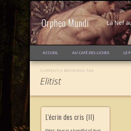
Orpheo Mundi
La Nef a
ACCUEIL
AU CAFÉ DES LICHES
LE 
CURRENTLY BROWSING TAG
Elitist
L'écrin des cris (II)
Elitist : Fear in a handful of dust