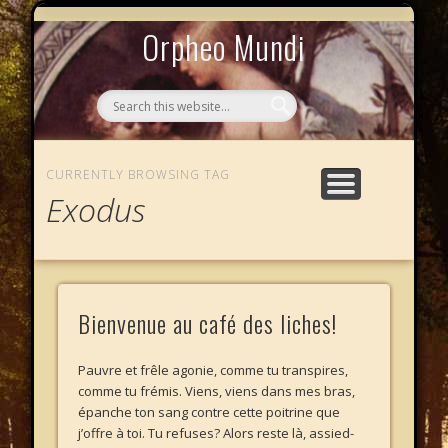
MYTHOS NULLOS LEXICAS
QUI SOMMES-NOUS ?
AU CAFÉ DES LICHES
L’ÉCHELLE DE JACOB
LE PHALANSTÈRE
ACCUEIL
Orpheo Mundi
CURRENTLY BROWSING TAG
Exodus
Bienvenue au café des liches!
Pauvre et frêle agonie, comme tu transpires,
comme tu frémis. Viens, viens dans mes bras,
épanche ton sang contre cette poitrine que
j’offre à toi. Tu refuses? Alors reste là, assied-