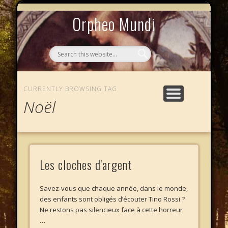
MYTHOS NULLOS LEXICAS
QUI SOMMES-NOUS ?
AU CAFÉ DES LICHES
L’ÉCHELLE DE JACOB
LE PHALANSTÈRE
ACCUEIL
Orpheo Mundi
CURRENTLY BROWSING TAG
Noël
Les cloches d'argent
Savez-vous que chaque année, dans le monde,
des enfants sont obligés d’écouter Tino Rossi ?
Ne restons pas silencieux face à cette horreur
…