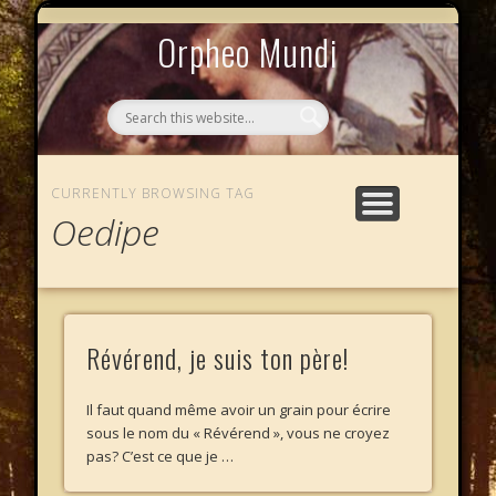
MYTHOS NULLOS LEXICAS
QUI SOMMES-NOUS ?
AU CAFÉ DES LICHES
L’ÉCHELLE DE JACOB
LE PHALANSTÈRE
ACCUEIL
Orpheo Mundi
CURRENTLY BROWSING TAG
Oedipe
Révérend, je suis ton père!
Il faut quand même avoir un grain pour écrire
sous le nom du « Révérend », vous ne croyez
pas? C’est ce que je …