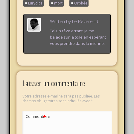
Eurydice
mort
Orphée
Voulut ELLE
savoir « Ils
attendent le
Written by
Le Révérend
retour du Prince
du Ciel. Viens tu
Tel un rêve errant, je me
chercher sa…
balade sur la toile en espérant
vous prendre dans la mienne.
Laisser un commentaire
Votre adresse e-mail ne sera pas publiée.
Les
champs obligatoires sont indiqués avec
*
*
Commentaire