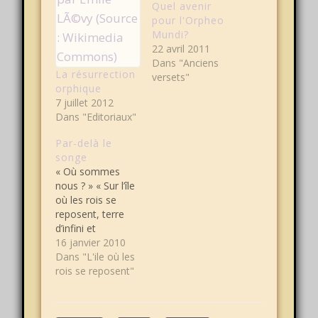
Quel avenir
pour l'Orpheo
Mundi?
22 avril 2011
Dans "Anciens
La résurrection
versets"
orphique
7 juillet 2012
Dans "Editoriaux"
Par-delà le
songe
« Où sommes
nous ? » « Sur l’île
où les rois se
reposent, terre
d’infini et
d’impossible »
16 janvier 2010
Ainsi répondit la
Dans "L'ile où les
chenille sur un
rois se reposent"
ton sarcastique «
Pourquoi se
reposent ils ? »