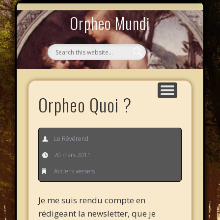
MYTHOS NULLOS LEXICAS
QUI SOMMES-NOUS ?
AU CAFÉ DES LICHES
L’ÉCHELLE DE JACOB
LE PHALANSTÈRE
ACCUEIL
Orpheo Mundi
Orpheo Quoi ?
Le Révérend
20 mars 2011
Anciens versets
Je me suis rendu compte en
rédigeant la newsletter, que je