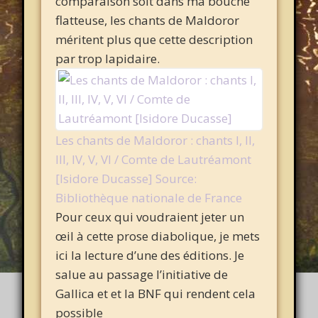
comparaison soit dans ma bouche
flatteuse, les chants de Maldoror
méritent plus que cette description
par trop lapidaire.
Les chants de Maldoror : chants I, II,
III, IV, V, VI / Comte de Lautréamont
[Isidore Ducasse] Source:
Bibliothèque nationale de France
Pour ceux qui voudraient jeter un
œil à cette prose diabolique, je mets
ici la lecture d’une des éditions. Je
salue au passage l’initiative de
Gallica et et la BNF qui rendent cela
possible