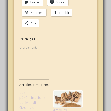
Twitter
Pocket
Pinterest
Tumblr
Plus
J’aime ça :
chargement…
Articles similaires
Les
pérégrinations
de Mehdi
Gzom, un
Amours