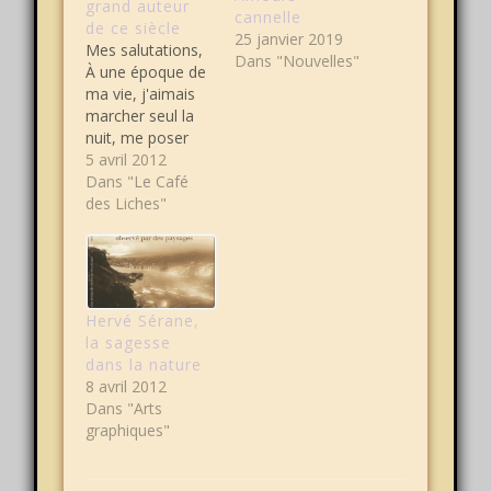
grand auteur
cannelle
de ce siècle
25 janvier 2019
Mes salutations,
Dans "Nouvelles"
À une époque de
ma vie, j'aimais
marcher seul la
nuit, me poser
dans un parc,
5 avril 2012
écrire un peu, lire
Dans "Le Café
beaucoup,
des Liches"
respirer sans
limite. Un soir
que je marchais
dans le parc
habituel qui
Hervé Sérane,
servait à mes
la sagesse
pérégrinations, je
dans la nature
vis au milieu de
8 avril 2012
l'herbe une
Dans "Arts
luciole isolée. Je…
graphiques"