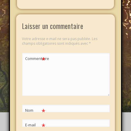
Laisser un commentaire
Votre adresse e-mail ne sera pas publiée.
Les
champs obligatoires sont indiqués avec
*
*
Commentaire
*
Nom
*
E-mail