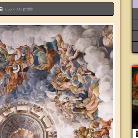
666 × 800
pixels