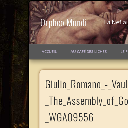
Orpheo Mundi
La Nef a
ACCUEIL
AU CAFÉ DES LICHES
LE 
Giulio_Romano_-_Vaul
_The_Assembly_of_Go
_WGA09556