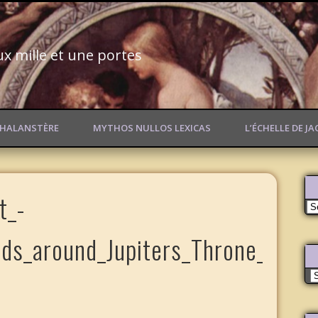
ux mille et une portes
PHALANSTÈRE
MYTHOS NULLOS LEXICAS
L’ÉCHELLE DE J
t_-
No
va
ds_around_Jupiters_Throne_-