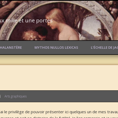
ux mille et une portes
PHALANSTÈRE
MYTHOS NULLOS LEXICAS
L’ÉCHELLE DE J
Arts graphiques
’ai le privilège de pouvoir présenter ici quelques un de mes trava