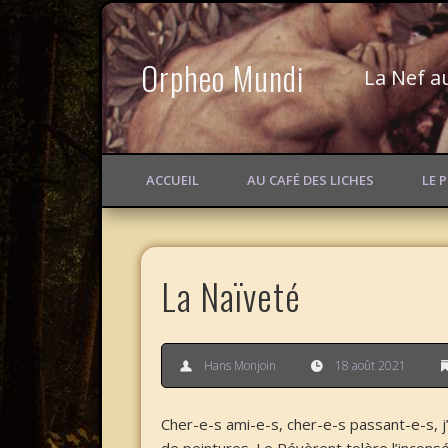
Orpheo Mundi
La Nef a
ACCUEIL
AU CAFÉ DES LICHES
LE 
La Naïveté
Hans Monjoin
18 août 2021
Cher-e-s ami-e-s, cher-e-s passant-e-s, j