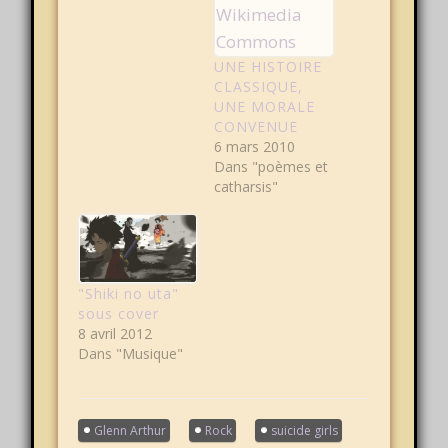
UNE HISTOIRE
CLASSIQUE,
UNE MORALE
CONVENUE
6 mars 2010
Dans "poèmes et
catharsis"
"Shiki no uta"
sous cover
8 avril 2012
Dans "Musique"
Glenn Arthur
Rock
suicide girls