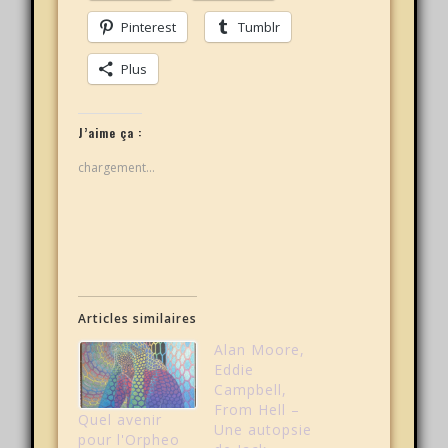
Pinterest
Tumblr
Plus
J’aime ça :
chargement…
Articles similaires
Alan Moore,
Eddie
Campbell,
From Hell –
Quel avenir
Une autopsie
pour l'Orpheo