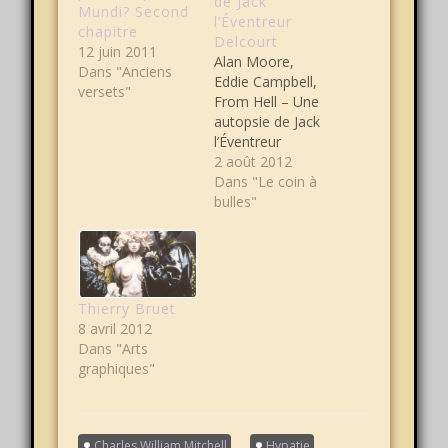
de Jack
Mundi? Second
l’Éventreur
chapitre
Delcourt
12 juin 2011
Alan Moore,
Dans "Anciens
Eddie Campbell,
versets"
From Hell – Une
autopsie de Jack
l’Éventreur
Delcourt
2 août 2012
Toujours bien
Dans "Le coin à
accompagnée,
bulles"
j'ai décidé un soir
où j'avais envie
d'un peu de grave
légèreté d'ouvrir
From Hell. J'aime
Thierry Bruet
bien la bande
8 avril 2012
dessinée, c'est
Dans "Arts
une lecture qui
graphiques"
m'a toujours
semblé plus
facile, l'image
étant un support
Charles William Mitchell
Hypatie