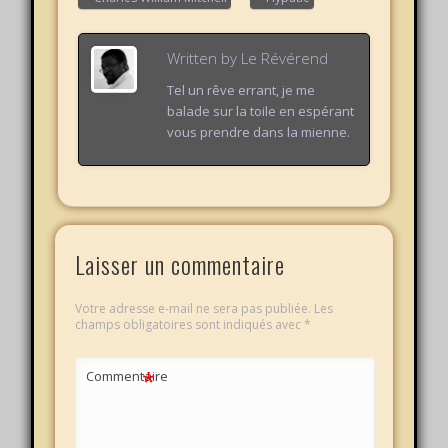
relativement…
Written by
Le Révérend
Tel un rêve errant, je me
balade sur la toile en espérant
vous prendre dans la mienne.
Laisser un commentaire
Votre adresse e-mail ne sera pas publiée.
Les
champs obligatoires sont indiqués avec
*
*
Commentaire