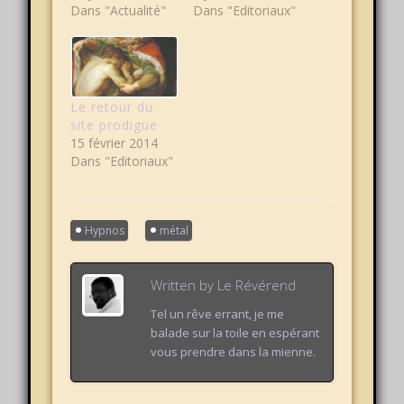
Dans "Actualité"
Dans "Editoriaux"
Le retour du
site prodigue
15 février 2014
Dans "Editoriaux"
Hypnos
métal
Written by
Le Révérend
Tel un rêve errant, je me
balade sur la toile en espérant
vous prendre dans la mienne.