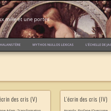
ux mille et une portes
PHALANSTÈRE
MYTHOS NULLOS LEXICAS
L’ÉCHELLE DE J
écrin des cris (V)
L’écrin des cris (IV)
nne Adam : Transformation
Ananda : Profane (Overcome