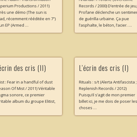
mperium Productions / 2011)
Records / 2000) D’entrée de jeu
rès une démo (The sun is
Profane déclenche un sentime
ad, récemment rééditée en 7”)
de guérilla urbaine. Ça pue
 un EP (Armed …
l’asphalte, le béton, l’acier. …
écrin des cris (II)
L’écrin des cris (I)
tist : Fear in a handful of dust
Rituals : s/t (Alerta Antifascista ;
eason Of Mist / 2011) Véritable
Replenish Records / 2012)
gma sonore, ce premier
Puisqu’il s’agit de mon premier
ritable album du groupe Elitist,
billet ici, je me dois de poser le
choses …