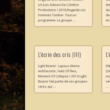
s/t (Les Acteurs De L’Ombre
(I
Productions / 2013) Regarde Les
Ap
Hommes Tomber. Tout un
de
programme. Le groupe …
et
L'écrin des cris (III)
L'
Light Bearer : Lapsus (Alerta
Eli
Antifascista ; Halo Of Flies,
(S
Moment Of Collapse / 2011) Light
ma
Bearer fait partie de ces groupes
vé
rares, qui …
…