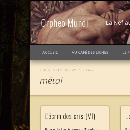
Orpheo Mundi
La Nef a
ACCUEIL
AU CAFÉ DES LICHES
LE 
CURRENTLY BROWSING TAG
métal
L'écrin des cris (VI)
L'
Regarde Les Hommes Tomber :
So