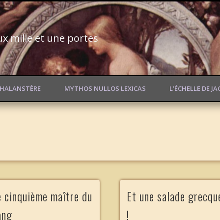
ux mille et une portes
PHALANSTÈRE
MYTHOS NULLOS LEXICAS
L’ÉCHELLE DE J
e cinquième maître du
Et une salade grecqu
ang
!