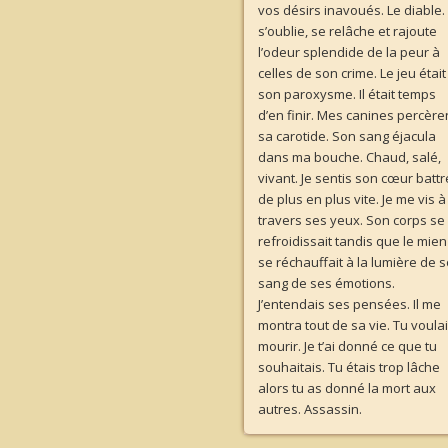
vos désirs inavoués. Le diable. 
s’oublie, se relâche et rajoute
l’odeur splendide de la peur à
celles de son crime. Le jeu était
son paroxysme. Il était temps
d’en finir. Mes canines percère
sa carotide. Son sang éjacula
dans ma bouche. Chaud, salé,
vivant. Je sentis son cœur battr
de plus en plus vite. Je me vis à
travers ses yeux. Son corps se
refroidissait tandis que le mien
se réchauffait à la lumière de 
sang de ses émotions.
J’entendais ses pensées. Il me
montra tout de sa vie. Tu voula
mourir. Je t’ai donné ce que tu
souhaitais. Tu étais trop lâche
alors tu as donné la mort aux
autres. Assassin.