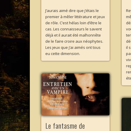
J’aurais aimé dire que j’étais le
Re
premier à mêler littérature et jeux
mê
de rôle. C’est hélas loin d’être le
dé
cas. Les connaisseurs le savent
vo
déjà et il aurait été malhonnête
te
de le faire croire aux néophytes.
dé
Les jeux que j’ai aimés ont tous
il
eu cette dimension.
par
vi
re
re
ét
Le fantasme de