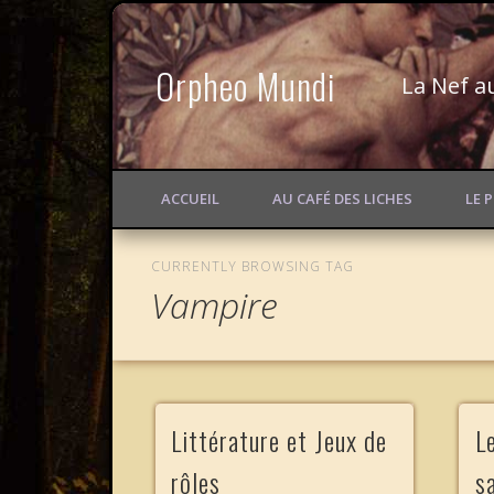
Orpheo Mundi
La Nef a
ACCUEIL
AU CAFÉ DES LICHES
LE 
CURRENTLY BROWSING TAG
Vampire
Littérature et Jeux de
L
rôles
s