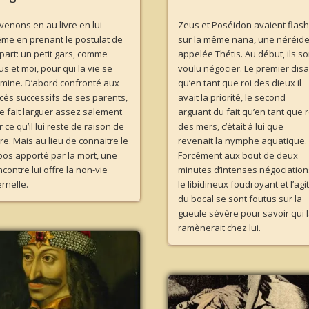
venons en au livre en lui
Zeus et Poséidon avaient flas
me en prenant le postulat de
sur la même nana, une néréid
part: un petit gars, comme
appelée Thétis. Au début, ils so
us et moi, pour qui la vie se
voulu négocier. Le premier disa
rmine. D’abord confronté aux
qu’en tant que roi des dieux il
cès successifs de ses parents,
avait la priorité, le second
 se fait larguer assez salement
arguant du fait qu’en tant que r
 ce qu’il lui reste de raison de
des mers, c’était à lui que
vre. Mais au lieu de connaitre le
revenait la nymphe aquatique.
pos apporté par la mort, une
Forcément aux bout de deux
ncontre lui offre la non-vie
minutes d’intenses négociation
ernelle.
le libidineux foudroyant et l’agi
du bocal se sont foutus sur la
gueule sévère pour savoir qui 
ramènerait chez lui.