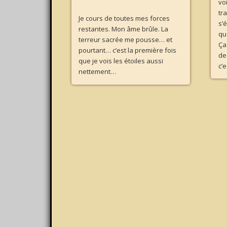
vo
tr
Je cours de toutes mes forces
s’
restantes. Mon âme brûle. La
qu
terreur sacrée me pousse… et
Ça
pourtant… c’est la première fois
de
que je vois les étoiles aussi
c’e
nettement…