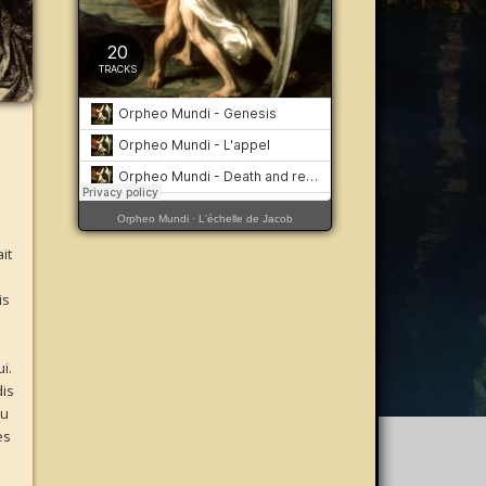
Orpheo Mundi
·
L'échelle de Jacob
e
ait
is
i.
dis
du
es