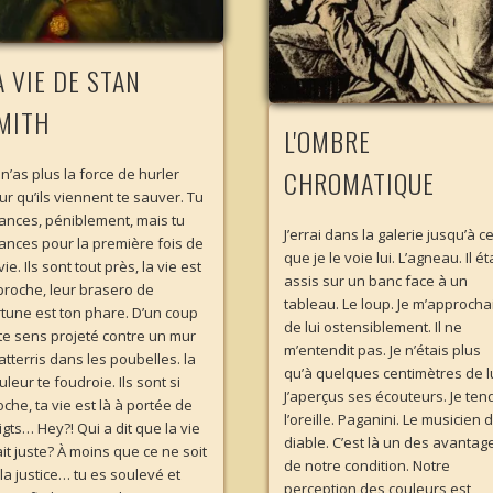
A VIE DE STAN
MITH
L'OMBRE
CHROMATIQUE
 n’as plus la force de hurler
ur qu’ils viennent te sauver. Tu
ances, péniblement, mais tu
J’errai dans la galerie jusqu’à c
ances pour la première fois de
que je le voie lui. L’agneau. Il ét
vie. Ils sont tout près, la vie est
assis sur un banc face à un
 proche, leur brasero de
tableau. Le loup. Je m’approcha
rtune est ton phare. D’un coup
de lui ostensiblement. Il ne
 te sens projeté contre un mur
m’entendit pas. Je n’étais plus
atterris dans les poubelles. la
qu’à quelques centimètres de lu
leur te foudroie. Ils sont si
J’aperçus ses écouteurs. Je ten
oche, ta vie est là à portée de
l’oreille. Paganini. Le musicien 
igts… Hey?! Qui a dit que la vie
diable. C’est là un des avantag
ait juste? À moins que ce ne soit
de notre condition. Notre
 la justice… tu es soulevé et
perception des couleurs est