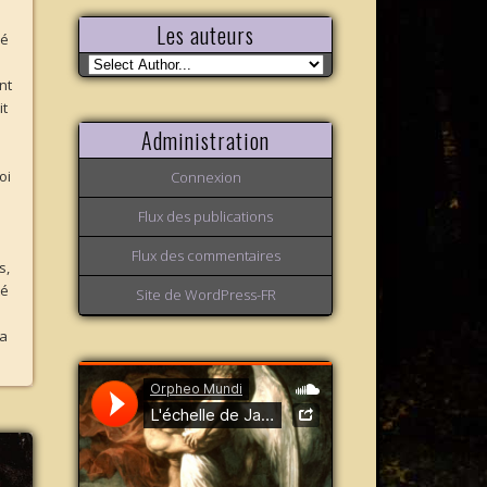
Les auteurs
hé
e
nt
it
Administration
oi
Connexion
Flux des publications
Flux des commentaires
s,
té
Site de WordPress-FR
la