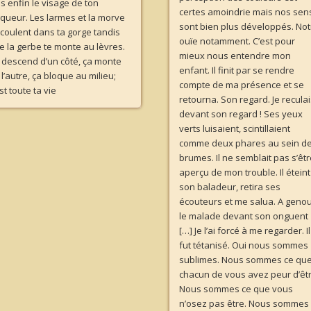
is enfin le visage de ton
certes amoindrie mais nos sen
aqueur. Les larmes et la morve
sont bien plus développés. Not
écoulent dans ta gorge tandis
ouïe notamment. C’est pour
e la gerbe te monte au lèvres.
mieux nous entendre mon
 descend d’un côté, ça monte
enfant. Il finit par se rendre
 l’autre, ça bloque au milieu;
compte de ma présence et se
st toute ta vie
retourna. Son regard. Je recula
devant son regard ! Ses yeux
verts luisaient, scintillaient
comme deux phares au sein d
brumes. Il ne semblait pas s’êt
aperçu de mon trouble. Il éteint
son baladeur, retira ses
écouteurs et me salua. A geno
le malade devant son onguent
[…] Je l’ai forcé à me regarder. Il
fut tétanisé. Oui nous sommes
sublimes. Nous sommes ce qu
chacun de vous avez peur d’êtr
Nous sommes ce que vous
n’osez pas être. Nous sommes