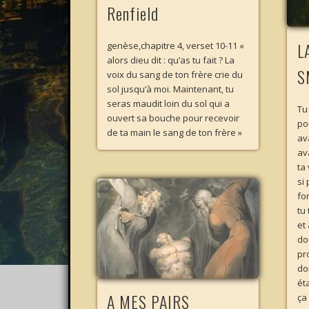
Renfield
L
genèse,chapitre 4, verset 10-11 «
alors dieu dit : qu’as tu fait ? La
S
voix du sang de ton frère crie du
sol jusqu’à moi. Maintenant, tu
seras maudit loin du sol qui a
Tu
ouvert sa bouche pour recevoir
po
de ta main le sang de ton frère »
av
av
ta 
si
fo
tu
et 
dou
pr
do
ét
A MES PAIRS
ça