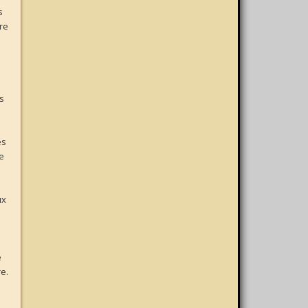
s
re
is
es
re
ux
e
e.